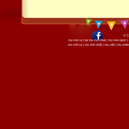
© C
mu moi ra | tai mu moi nhat | mu moi open
mu mới ra | mu mới nhất | mu việt | mu onli