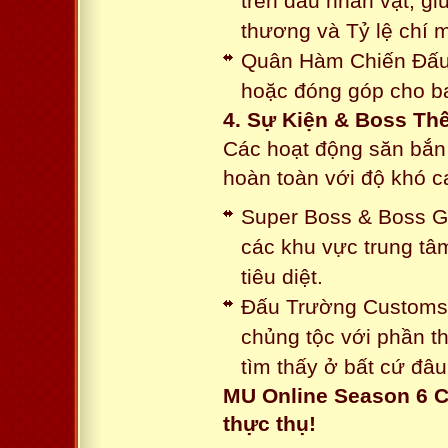
trên đầu nhân vật, gi
thương và Tỷ lệ chí 
Quân Hàm Chiến Đấu:
hoặc đóng góp cho ba
4. Sự Kiện & Boss Thế
Các hoạt động săn bắn 
hoàn toàn với độ khó 
Super Boss & Boss Gui
các khu vực trung tâ
tiêu diệt.
Đấu Trường Customs: 
chủng tộc với phần t
tìm thấy ở bất cứ đâu
MU Online Season 6 C
thực thụ!